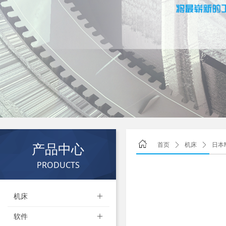
产品中心
首页
ꄲ
机床
ꄲ
日本M
PRODUCTS
机床
ꄶ
软件
ꄶ