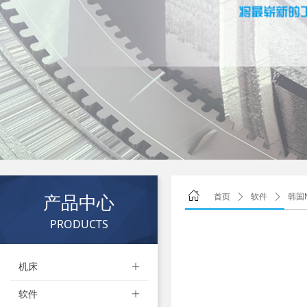
产品中心
首页
ꄲ
软件
ꄲ
韩国N
PRODUCTS
机床
ꄶ
软件
ꄶ