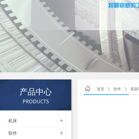
产品中心
首页
ꄲ
软件
ꄲ
美国V
PRODUCTS
机床
ꄶ
软件
ꄶ