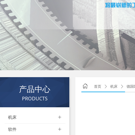
产品中心
首页
ꄲ
机床
ꄲ
德国
PRODUCTS
机床
ꄶ
软件
ꄶ